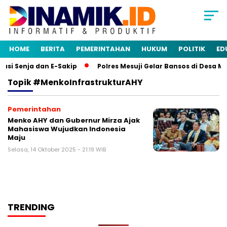
HOME
BERITA
PEMERINTAHAN
HUKUM
POLITIK
ED
si Senja dan E-Sakip
Polres Mesuji Gelar Bansos di Desa M
Topik
#MenkoInfrastrukturAHY
Pemerintahan
Menko AHY dan Gubernur Mirza Ajak
Mahasiswa Wujudkan Indonesia
Maju
Selasa, 14 Oktober 2025 - 21:19 WIB
TRENDING