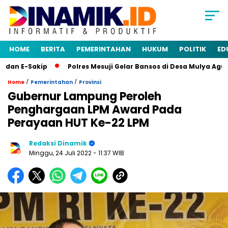
HOME
BERITA
PEMERINTAHAN
HUKUM
POLITIK
ED
n E-Sakip
Polres Mesuji Gelar Bansos di Desa Mulya Agung,
/
/
Home
Pemerintahan
Provinsi
Gubernur Lampung Peroleh
Penghargaan LPM Award Pada
Perayaan HUT Ke-22 LPM
Redaksi Dinamik
Minggu, 24 Juli 2022
- 11:37 WIB