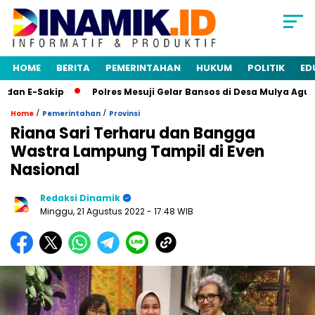
HOME
BERITA
PEMERINTAHAN
HUKUM
POLITIK
ED
n E-Sakip
Polres Mesuji Gelar Bansos di Desa Mulya Agung
/
/
Home
Pemerintahan
Provinsi
Riana Sari Terharu dan Bangga
Wastra Lampung Tampil di Even
Nasional
Redaksi Dinamik
Minggu, 21 Agustus 2022
- 17:48 WIB