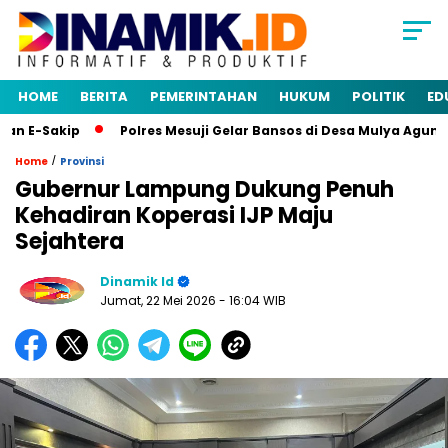
HOME
BERITA
PEMERINTAHAN
HUKUM
POLITIK
ED
 E-Sakip
Polres Mesuji Gelar Bansos di Desa Mulya Agung, 
/
Home
Provinsi
Gubernur Lampung Dukung Penuh
Kehadiran Koperasi IJP Maju
Sejahtera
Dinamik Id
Jumat, 22 Mei 2026
- 16:04 WIB