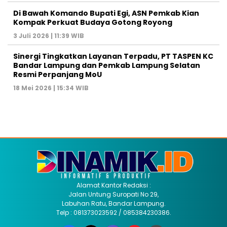
Di Bawah Komando Bupati Egi, ASN Pemkab Kian
Kompak Perkuat Budaya Gotong Royong
3 Juli 2026 | 11:39 WIB
Sinergi Tingkatkan Layanan Terpadu, PT TASPEN KC
Bandar Lampung dan Pemkab Lampung Selatan
Resmi Perpanjang MoU
18 Mei 2026 | 15:34 WIB
Alamat Kantor Redaksi :
Jalan Untung Suropati No 29,
Labuhan Ratu, Bandar Lampung.
Telp : 081373023592 / 085384230386.