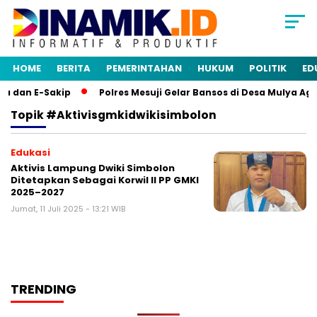
HOME
BERITA
PEMERINTAHAN
HUKUM
POLITIK
ED
a dan E-Sakip
Polres Mesuji Gelar Bansos di Desa Mulya Ag
Topik
#aktivisgmkidwikisimbolon
Edukasi
Aktivis Lampung Dwiki Simbolon
Ditetapkan Sebagai Korwil II PP GMKI
2025–2027
Jumat, 11 Juli 2025 - 13:21 WIB
TRENDING