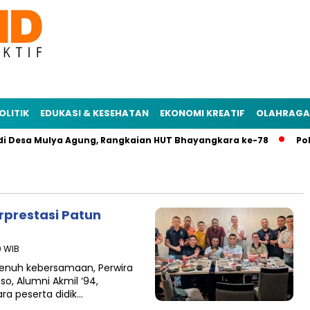
OLITIK
EDUKASI & KESEHATAN
EKONOMI KREATIF
OLAHRAGA
di Desa Mulya Agung, Rangkaian HUT Bhayangkara ke-78
Polr
rprestasi Patun
0 WIB
penuh kebersamaan, Perwira
o, Alumni Akmil ‘94,
a peserta didik…