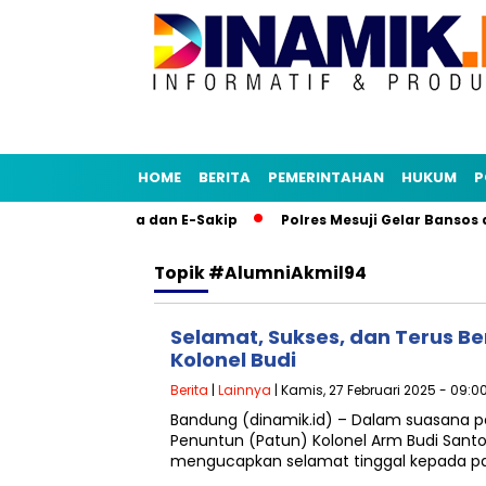
HOME
BERITA
PEMERINTAHAN
HUKUM
P
ru Aplikasi Senja dan E-Sakip
Polres Mesuji Gelar Bansos 
Topik
#AlumniAkmil94
Selamat, Sukses, dan Terus Be
Kolonel Budi
Berita
|
Lainnya
| Kamis, 27 Februari 2025 - 09:0
Bandung (dinamik.id) – Dalam suasana 
Penuntun (Patun) Kolonel Arm Budi Santos
mengucapkan selamat tinggal kepada par