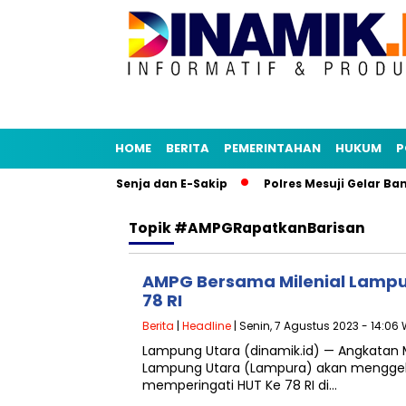
HOME
BERITA
PEMERINTAHAN
HUKUM
P
y Tiru Aplikasi Senja dan E-Sakip
Polres Mesuji Gelar Ban
Topik
#AMPGRapatkanBarisan
AMPG Bersama Milenial Lampu
78 RI
Berita
|
Headline
| Senin, 7 Agustus 2023 - 14:06 
Lampung Utara (dinamik.id) — Angkatan 
Lampung Utara (Lampura) akan menggela
memperingati HUT Ke 78 RI di…