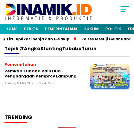
HOME
BERITA
PEMERINTAHAN
HUKUM
POLITIK
ED
Tiru Aplikasi Senja dan E-Sakip
Polres Mesuji Gelar Banso
Topik
#AngkaStuntingTubabaTurun
Pemerintahan
Pemkab Tubaba Raih Dua
Penghargaan Pemprov Lampung
Kamis, 11 Mei 2023 - 22:41 WIB
TRENDING