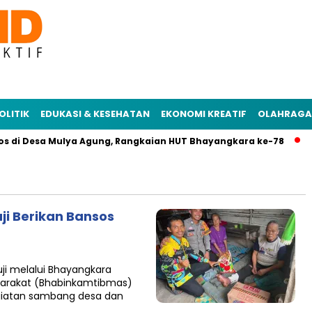
OLITIK
EDUKASI & KESEHATAN
EKONOMI KREATIF
OLAHRAGA
s di Desa Mulya Agung, Rangkaian HUT Bhayangkara ke-78
Po
i Berikan Bansos
uji melalui Bhayangkara
arakat (Bhabinkamtibmas)
egiatan sambang desa dan