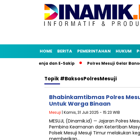
HOME
BERITA
PEMERINTAHAN
HUKUM
P
Tiru Aplikasi Senja dan E-Sakip
Polres Mesuji Gelar Banso
Topik
#BaksosPolresMesuji
Bhabinkamtibmas Polres Mesuj
Untuk Warga Binaan
Mesuji
| Kamis, 31 Juli 2025 - 15:23 WIB
MESUJI, (Dinamik.id) — Jajaran Polres Mes
Pembina Keamanan dan Ketertiban Masy
Polsek Mesuji Mesuji Timur melakukan k
memberikan…