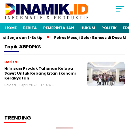
HOME
BERITA
PEMERINTAHAN
HUKUM
POLITIK
ED
si Senja dan E-Sakip
Polres Mesuji Gelar Bansos di Desa M
Topik
#BPDPKS
Berita
Hilirisasi Produk Tahunan Kelapa
Sawit Untuk Kebangkitan Ekonomi
Kerakyatan
Selasa, 18 April 2023 - 17:14 WIB
TRENDING