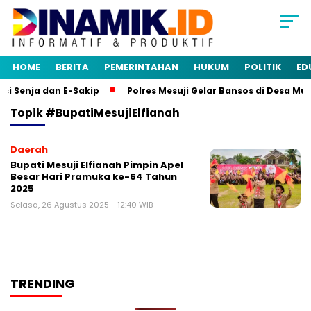
HOME
BERITA
PEMERINTAHAN
HUKUM
POLITIK
ED
i Senja dan E-Sakip
Polres Mesuji Gelar Bansos di Desa Mu
Topik
#BupatiMesujiElfianah
Daerah
Bupati Mesuji Elfianah Pimpin Apel
Besar Hari Pramuka ke-64 Tahun
2025
Selasa, 26 Agustus 2025 - 12:40 WIB
TRENDING