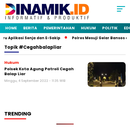
HOME
BERITA
PEMERINTAHAN
HUKUM
POLITIK
ED
u Aplikasi Senja dan E-Sakip
Polres Mesuji Gelar Bansos d
Topik
#cegahbalapliar
Hukum
Polsek Kota Agung Patroli Cegah
Balap Liar
Minggu, 4 September 2022 - 11:35 WIB
TRENDING