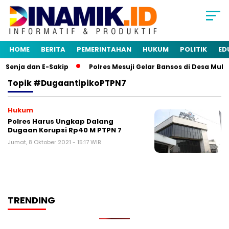
HOME
BERITA
PEMERINTAHAN
HUKUM
POLITIK
ED
 Senja dan E-Sakip
Polres Mesuji Gelar Bansos di Desa Mul
Topik
#dugaantipikoPTPN7
Hukum
Polres Harus Ungkap Dalang
Dugaan Korupsi Rp40 M PTPN 7
Jumat, 8 Oktober 2021 - 15:17 WIB
TRENDING