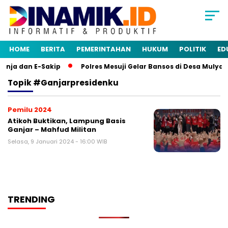
HOME
BERITA
PEMERINTAHAN
HUKUM
POLITIK
ED
enja dan E-Sakip
Polres Mesuji Gelar Bansos di Desa Mulya
Topik
#ganjarpresidenku
Pemilu 2024
Atikoh Buktikan, Lampung Basis
Ganjar – Mahfud Militan
Selasa, 9 Januari 2024 - 16:00 WIB
TRENDING