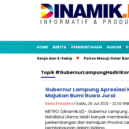
HOME
BERITA
PEMERINTAHAN
HUKUM
P
y Tiru Aplikasi Senja dan E-Sakip
Polres Mesuji Gelar Ban
Topik
#GubernurLampungHadiriKon
Gubernur Lampung Apresiasi K
Majukan Bumi Ruwa Jurai
Berita
|
Headline
| Sabtu, 29 Juli 2023 - 22:00 WI
METRO (dinamik.id)– Gubernur Lampung A
Nahdlatul Ulama telah banyak memberikan
perkembangan dan kemajuan Provinsi La
pembangunan dalam bidang…