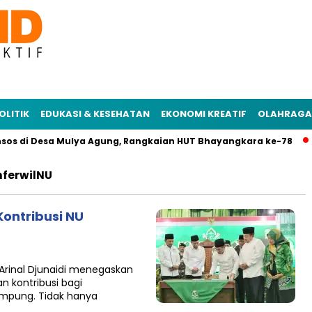
OLITIK
EDUKASI & KESEHATAN
EKONOMI KREATIF
OLAHRAGA
sos di Desa Mulya Agung, Rangkaian HUT Bhayangkara ke-78
ferwilNU
ontribusi NU
B
rinal Djunaidi menegaskan
 kontribusi bagi
mpung. Tidak hanya