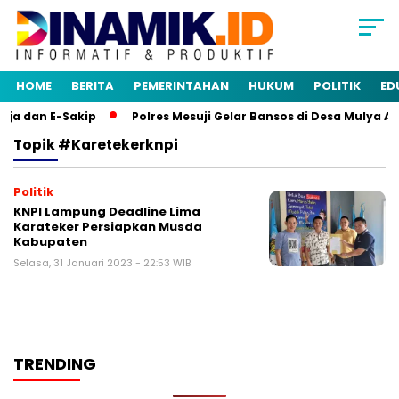
HOME
BERITA
PEMERINTAHAN
HUKUM
POLITIK
ED
ja dan E-Sakip
Polres Mesuji Gelar Bansos di Desa Mulya A
Topik
#karetekerknpi
Politik
KNPI Lampung Deadline Lima
Karateker Persiapkan Musda
Kabupaten
Selasa, 31 Januari 2023 - 22:53 WIB
TRENDING