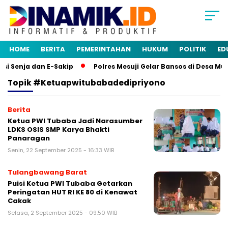
HOME
BERITA
PEMERINTAHAN
HUKUM
POLITIK
ED
i Senja dan E-Sakip
Polres Mesuji Gelar Bansos di Desa Mu
Topik
#ketuapwitubabadedipriyono
Berita
Ketua PWI Tubaba Jadi Narasumber
LDKS OSIS SMP Karya Bhakti
Panaragan
Senin, 22 September 2025 - 16:33 WIB
Tulangbawang Barat
Puisi Ketua PWI Tubaba Getarkan
Peringatan HUT RI KE 80 di Kenawat
Cakak
Selasa, 2 September 2025 - 09:50 WIB