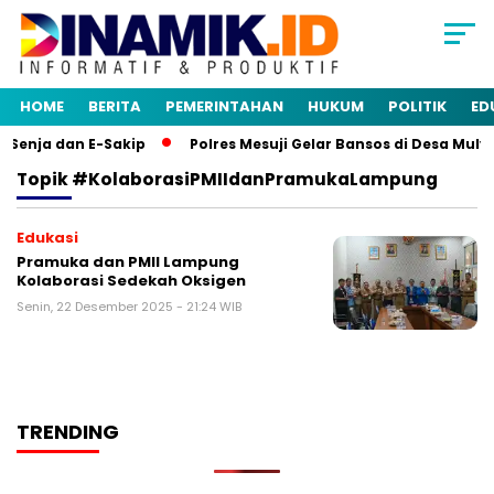
HOME
BERITA
PEMERINTAHAN
HUKUM
POLITIK
ED
Senja dan E-Sakip
Polres Mesuji Gelar Bansos di Desa Mul
Topik
#KolaborasiPMIIdanPramukaLampung
Edukasi
Pramuka dan PMII Lampung
Kolaborasi Sedekah Oksigen
Senin, 22 Desember 2025 - 21:24 WIB
TRENDING