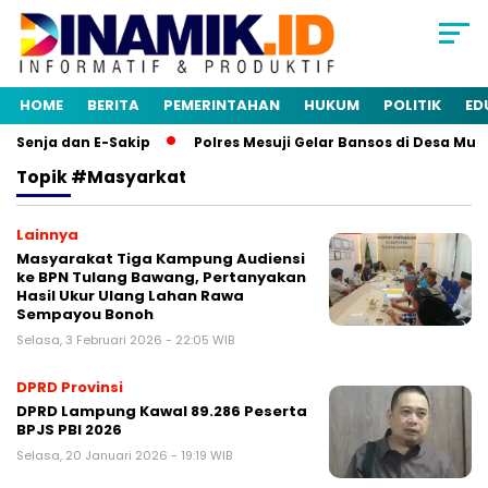
HOME
BERITA
PEMERINTAHAN
HUKUM
POLITIK
ED
 Senja dan E-Sakip
Polres Mesuji Gelar Bansos di Desa Mul
Topik
#masyarkat
Lainnya
Masyarakat Tiga Kampung Audiensi
ke BPN Tulang Bawang, Pertanyakan
Hasil Ukur Ulang Lahan Rawa
Sempayou Bonoh
Selasa, 3 Februari 2026 - 22:05 WIB
DPRD Provinsi
DPRD Lampung Kawal 89.286 Peserta
BPJS PBI 2026
Selasa, 20 Januari 2026 - 19:19 WIB