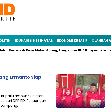
OLITIK
EDUKASI & KESEHATAN
EKONOMI KREATIF
OLAHRAGA
elar Bansos di Desa Mulya Agung, Rangkaian HUT Bhayangkara ke
nang Ermanto Siap
B
 Bupati Lampung Selatan,
s dari DPP PDI Perjuangan
ti Lampung…