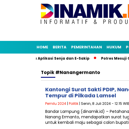
HOME
BERITA
PEMERINTAHAN
HUKUM
P
lam Study Tiru Aplikasi Senja dan E-Sakip
Polres Mesuji G
Topik
#nanangermanto
Kantongi Surat Sakti PDIP, Na
Tempur di Pilkada Lamsel
Pemilu 2024
|
Politik
| Senin, 8 Juli 2024 - 12:15 WI
Bandar Lampung (dinamik.id) – Petahana
Nanang Ermanto, mendapatkan surat tuga
untuk kembali maju sebagai calon bupa