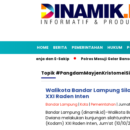
HOME
BERITA
PEMERINTAHAN
HUKUM
P
Tiru Aplikasi Senja dan E-Sakip
Polres Mesuji Gelar Banso
Topik
#PangdamMayjenKristomeiSi
Walikota Bandar Lampung Sil
XXI Raden Inten
Bandar Lampung
|
Kota
|
Pemerintahan
| Jumat,
Bandar Lampung (dinamik.id)-Walikota B
Dwiana melakukan kunjungan silahturahm
(Kodam) XXI Raden Inten, Jum’at (10/10/