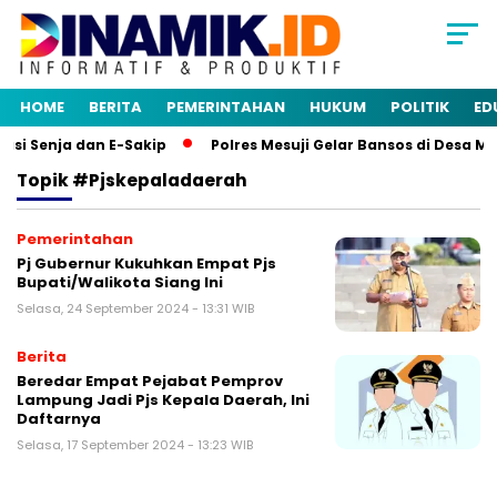
HOME
BERITA
PEMERINTAHAN
HUKUM
POLITIK
ED
si Senja dan E-Sakip
Polres Mesuji Gelar Bansos di Desa M
Topik
#Pjskepaladaerah
Pemerintahan
Pj Gubernur Kukuhkan Empat Pjs
Bupati/Walikota Siang Ini
Selasa, 24 September 2024 - 13:31 WIB
Berita
Beredar Empat Pejabat Pemprov
Lampung Jadi Pjs Kepala Daerah, Ini
Daftarnya
Selasa, 17 September 2024 - 13:23 WIB