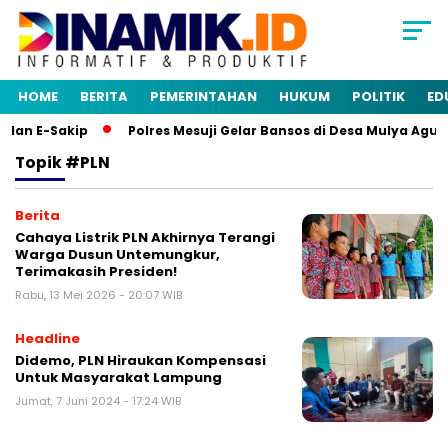
HOME
BERITA
PEMERINTAHAN
HUKUM
POLITIK
ED
dan E-Sakip
Polres Mesuji Gelar Bansos di Desa Mulya Agun
Topik
#PLN
Berita
Cahaya Listrik PLN Akhirnya Terangi
Warga Dusun Untemungkur,
Terimakasih Presiden!
Rabu, 13 Mei 2026 - 20:07 WIB
Headline
Didemo, PLN Hiraukan Kompensasi
Untuk Masyarakat Lampung
Jumat, 7 Juni 2024 - 17:24 WIB