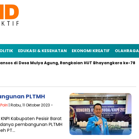
OLITIK
EDUKASI & KESEHATAN
EKONOMI KREATIF
OLAHRAGA
ansos di Desa Mulya Agung, Rangkaian HUT Bhayangkara ke-78
bangunan PLTMH
|
Polri
| Rabu, 11 Oktober 2023 -
KNPI Kabupaten Pesisir Barat
ak adanya pembangunan PLTMH
leh PT…