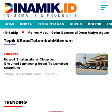
HOME
BERITA
PEMERINTAHAN
HUKUM
POLITIK
ED
n E-Sakip
Polres Mesuji Gelar Bansos di Desa Mulya Agung,
Topik
#RoadToLembahMilenium
Edukasi
Rawat Silaturahmi, Chapter
Gravinci Lampung Road To Lembah
Milenium
Minggu, 12 November 2023 - 15:38 WIB
TRENDING