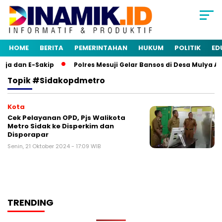
HOME
BERITA
PEMERINTAHAN
HUKUM
POLITIK
ED
ja dan E-Sakip
Polres Mesuji Gelar Bansos di Desa Mulya A
Topik
#sidakopdmetro
Kota
Cek Pelayanan OPD, Pjs Walikota
Metro Sidak ke Disperkim dan
Disporapar
Senin, 21 Oktober 2024 - 17:09 WIB
TRENDING