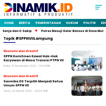
HOME
BERITA
PEMERINTAHAN
HUKUM
POLITIK
ED
Senja dan E-Sakip
Polres Mesuji Gelar Bansos di Desa Mul
Topik
#SPPNVIILampung
Ekonomi dan Kreatif
SPPN Komitmen Kawal Hak-Hak
Karyawan di Masa Transisi PTPN VII
Rabu, 15 November 2023 - 14:14 WIB
Ekonomi dan Kreatif
Sasmika DS Terpilih Menjadi Ketua
Umum SPPN VII
Senin, 20 Maret 2023 - 20:02 WIB