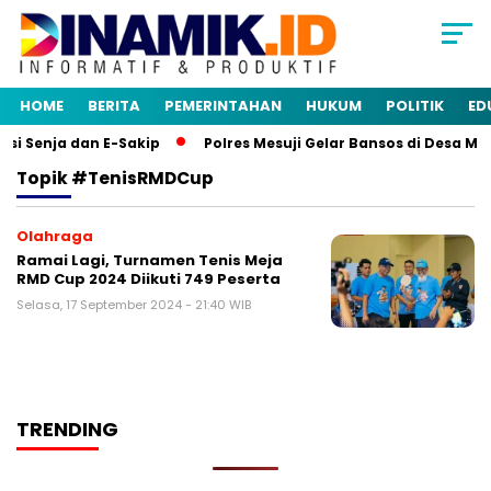
HOME
BERITA
PEMERINTAHAN
HUKUM
POLITIK
ED
i Senja dan E-Sakip
Polres Mesuji Gelar Bansos di Desa Mu
Topik
#tenisRMDCup
Olahraga
Ramai Lagi, Turnamen Tenis Meja
RMD Cup 2024 Diikuti 749 Peserta
Selasa, 17 September 2024 - 21:40 WIB
TRENDING