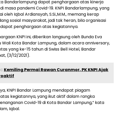
ota Bandarlampung dapat penghargaan atas kinerja
 di masa pandemi Covid-19. KNPI Bandarlampung, yang
tuai oleh Iqbal Ardiansyah, S.Si.,M.M., memang kerap
ang sosial masyarakat, jadi tak heran, bila organisasi
ndapat penghargaan atas kegiatannya.
rgaan KNPI ini, diberikan langsung oleh Bunda Eva
u Wali Kota Bandar Lampung, dalam acara anniversary,
tas yang ke-15 tahun di Swiss Bell Hotel, Bandar
t, (3/12/2021).
:
Kemiling Permai Rawan Curanmor, PK KNPI Ajak
oaktif
h ya, KNPI Bandar Lampung mendapat piagam
tas kegiatannya, yang ikut aktif dalam rangka
enanganan Covid-19 di Kota Bandar Lampung,” kata
am, Iqbal.