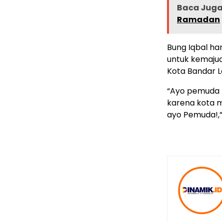
Baca Juga 
Ramadan
Bung Iqbal h
untuk kemajua
Kota Bandar L
“Ayo pemuda 
karena kota m
ayo Pemuda!,” 