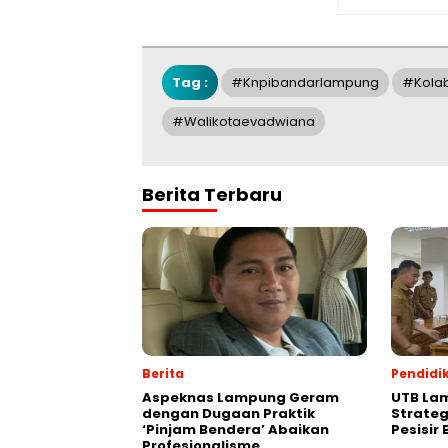
Tag :
#knpibandarlampung
#kolab
#walikotaevadwiana
Berita Terbaru
Berita
Pendidi
Aspeknas Lampung Geram
UTB Lam
dengan Dugaan Praktik
Strate
‘Pinjam Bendera’ Abaikan
Pesisir
Profesionalisme