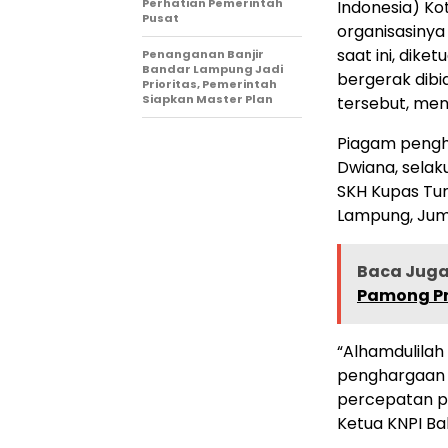
Perhatian Pemerintah
Indonesia) K
Pusat
organisasinya
saat ini, dike
Penanganan Banjir
Bandar Lampung Jadi
bergerak dibid
Prioritas, Pemerintah
Siapkan Master Plan
tersebut, me
Piagam pengha
Dwiana, selak
SKH Kupas Tun
Lampung, Juma
Baca Juga 
Pamong Pr
“Alhamdulila
penghargaan a
percepatan p
Ketua KNPI Bal