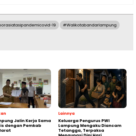
orasiatasipandemicovid-19
#walikotabandarlampung
kan
Lainnya
pung Jalin Kerja Sama
Keluarga Pengurus PWI
gis dengan Pemkab
Lampung Mengaku Diancam
 Barat
Tetangga, Terpaksa
Mengungsi Dini Hari