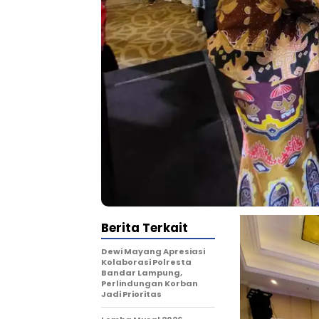
Berita Terkait
Dewi Mayang Apresiasi
Kolaborasi Polresta
Bandar Lampung,
Perlindungan Korban
Jadi Prioritas