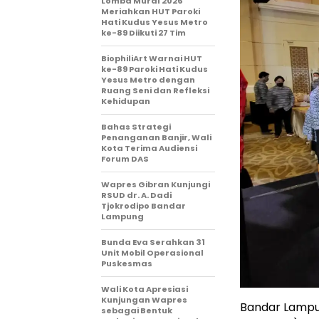
Lomba Mural 2026
Meriahkan HUT Paroki
Hati Kudus Yesus Metro
ke-89 Diikuti 27 Tim
BiophiliArt Warnai HUT
ke-89 Paroki Hati Kudus
Yesus Metro dengan
Ruang Seni dan Refleksi
Kehidupan
Bahas Strategi
Penanganan Banjir, Wali
Kota Terima Audiensi
Forum DAS
Wapres Gibran Kunjungi
RSUD dr. A. Dadi
Tjokrodipo Bandar
Lampung
Bunda Eva Serahkan 31
Unit Mobil Operasional
Puskesmas
Wali Kota Apresiasi
Kunjungan Wapres
Bandar Lampu
sebagai Bentuk