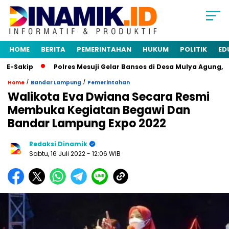
HOME
BERITA
PEMERINTAHAN
HUKUM
POLITIK
ED
E-Sakip
Polres Mesuji Gelar Bansos di Desa Mulya Agung, R
/
/
Home
Bandar Lampung
Pemerintahan
Walikota Eva Dwiana Secara Resmi
Membuka Kegiatan Begawi Dan
Bandar Lampung Expo 2022
Redaksi Dinamik
Sabtu, 16 Juli 2022
- 12:06 WIB