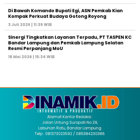
Di Bawah Komando Bupati Egi, ASN Pemkab Kian
Kompak Perkuat Budaya Gotong Royong
3 Juli 2026 | 11:39 WIB
Sinergi Tingkatkan Layanan Terpadu, PT TASPEN KC
Bandar Lampung dan Pemkab Lampung Selatan
Resmi Perpanjang MoU
18 Mei 2026 | 15:34 WIB
Alamat Kantor Redaksi :
Jalan Untung Suropati No 29,
Labuhan Ratu, Bandar Lampung.
Telp : 081373023592 / 085384230386.