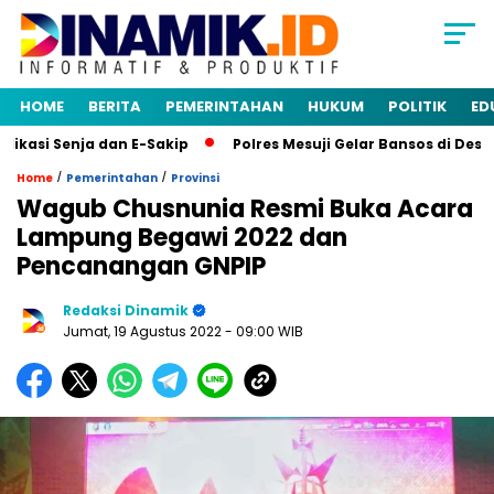
HOME
BERITA
PEMERINTAHAN
HUKUM
POLITIK
ED
si Senja dan E-Sakip
Polres Mesuji Gelar Bansos di Desa M
/
/
Home
Pemerintahan
Provinsi
Wagub Chusnunia Resmi Buka Acara
Lampung Begawi 2022 dan
Pencanangan GNPIP
Redaksi Dinamik
Jumat, 19 Agustus 2022
- 09:00 WIB