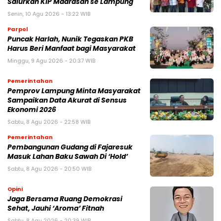
Salurkan KIP Madrasah se Lampung
Senin, 10 Agu 2026 - 13:22 WIB
Parpol
Puncak Harlah, Nunik Tegaskan PKB
Harus Beri Manfaat bagi Masyarakat
Minggu, 9 Agu 2026 - 20:37 WIB
Pemerintahan
Pemprov Lampung Minta Masyarakat
Sampaikan Data Akurat di Sensus
Ekonomi 2026
Sabtu, 8 Agu 2026 - 22:58 WIB
Pemerintahan
Pembangunan Gudang di Fajaresuk
Masuk Lahan Baku Sawah Di ‘Hold’
Sabtu, 8 Agu 2026 - 20:50 WIB
Opini
Jaga Bersama Ruang Demokrasi
Sehat, Jauhi ‘Aroma’ Fitnah
Sabtu, 8 Agu 2026 - 20:39 WIB