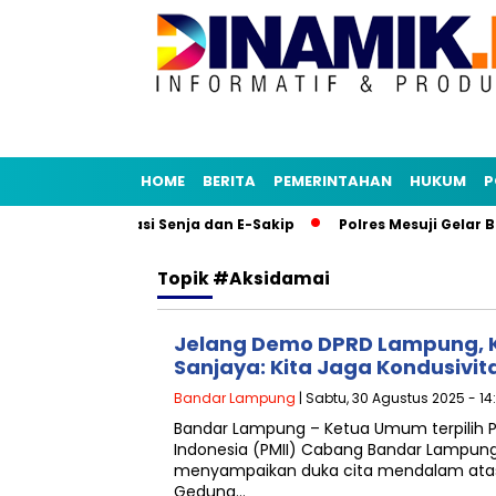
HOME
BERITA
PEMERINTAHAN
HUKUM
P
udy Tiru Aplikasi Senja dan E-Sakip
Polres Mesuji Gelar B
Topik
#aksidamai
Jelang Demo DPRD Lampung, K
Sanjaya: Kita Jaga Kondusivit
Bandar Lampung
| Sabtu, 30 Agustus 2025 - 14
Bandar Lampung – Ketua Umum terpilih 
Indonesia (PMII) Cabang Bandar Lampung,
menyampaikan duka cita mendalam atas
Gedung…