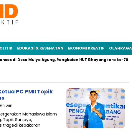
OLITIK
EDUKASI & KESEHATAN
EKONOMI KREATIF
OLAHRAGA
ansos di Desa Mulya Agung, Rangkaian HUT Bhayangkara ke-78
etua PC PMII Topik
as
:59 WIB
Pergerakan Mahasiswa Islam
 Topik Sanjaya,
 tragedi kebakaran