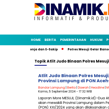
HOME
BERITA
PEMERINTAHAN
HUKUM
P
Tiru Aplikasi Senja dan E-Sakip
Polres Mesuji Gelar Banso
Topik
Atlit Judo Binaan Polres Mesuj
Atlit Judo Binaan Polres Mesuji
Provinsi Lampung di PON Ace
Bandar Lampung
|
Berita
|
Daerah
|
Headline
|
M
Kamis, 5 September 2024 - 17:32 WIB
Laporan More MESUJI, (Dinamik.id)–Dua Atl
akan mewakili Provinsi Lampung dalam P
(PON) XXI/2024 yang akan dilaksanakan 