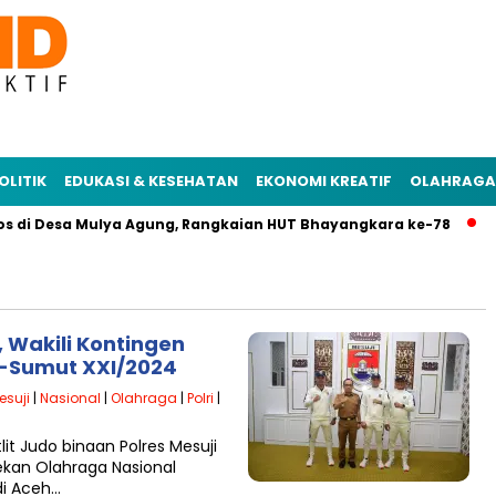
OLITIK
EDUKASI & KESEHATAN
EKONOMI KREATIF
OLAHRAGA
s di Desa Mulya Agung, Rangkaian HUT Bhayangkara ke-78
Po
i
, Wakili Kontingen
h-Sumut XXI/2024
esuji
|
Nasional
|
Olahraga
|
Polri
|
it Judo binaan Polres Mesuji
ekan Olahraga Nasional
di Aceh…