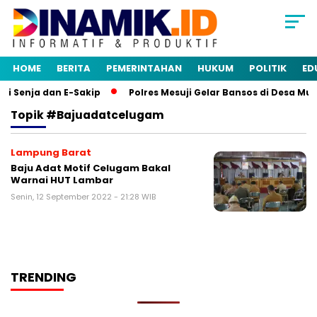
HOME
BERITA
PEMERINTAHAN
HUKUM
POLITIK
ED
i Senja dan E-Sakip
Polres Mesuji Gelar Bansos di Desa Mu
Topik
#bajuadatcelugam
Lampung Barat
Baju Adat Motif Celugam Bakal
Warnai HUT Lambar
Senin, 12 September 2022 - 21:28 WIB
TRENDING