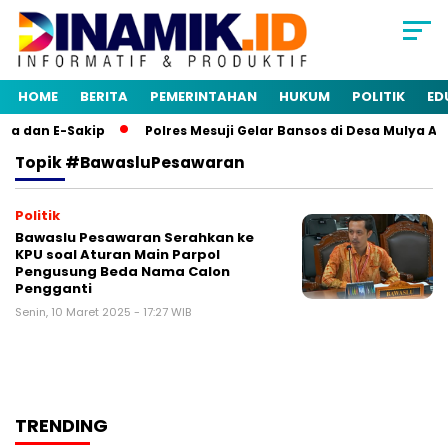
HOME
BERITA
PEMERINTAHAN
HUKUM
POLITIK
ED
ja dan E-Sakip
Polres Mesuji Gelar Bansos di Desa Mulya A
Topik
#BawasluPesawaran
Politik
Bawaslu Pesawaran Serahkan ke
KPU soal Aturan Main Parpol
Pengusung Beda Nama Calon
Pengganti
Senin, 10 Maret 2025 - 17:27 WIB
TRENDING