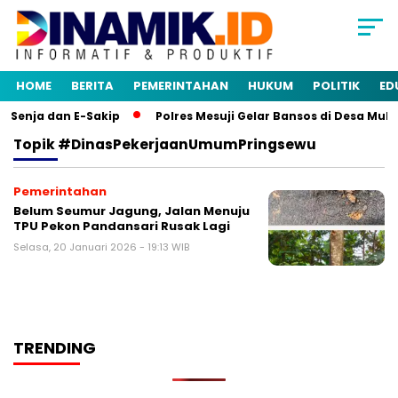
HOME
BERITA
PEMERINTAHAN
HUKUM
POLITIK
ED
 Senja dan E-Sakip
Polres Mesuji Gelar Bansos di Desa Mul
Topik
#DinasPekerjaanUmumPringsewu
Pemerintahan
Belum Seumur Jagung, Jalan Menuju
TPU Pekon Pandansari Rusak Lagi
Selasa, 20 Januari 2026 - 19:13 WIB
TRENDING