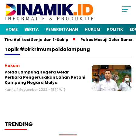
HOME
BERITA
PEMERINTAHAN
HUKUM
POLITIK
ED
iru Aplikasi Senja dan E-Sakip
Polres Mesuji Gelar Bansos
Topik
#dirkrimumpoldalampung
Hukum
Polda Lampung segera Gelar
Perkara Pengerusakan Lahan Petani
Kampung Negara Mulya
Kamis, 1 September 2022 - 18:14 WIB
TRENDING