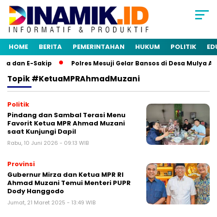
HOME
BERITA
PEMERINTAHAN
HUKUM
POLITIK
ED
ja dan E-Sakip
Polres Mesuji Gelar Bansos di Desa Mulya A
Topik
#ketuaMPRAhmadMuzani
Politik
Pindang dan Sambal Terasi Menu
Favorit Ketua MPR Ahmad Muzani
saat Kunjungi Dapil
Rabu, 10 Juni 2026 - 09:13 WIB
Provinsi
Gubernur Mirza dan Ketua MPR RI
Ahmad Muzani Temui Menteri PUPR
Dody Hanggodo
Jumat, 21 Maret 2025 - 13:49 WIB