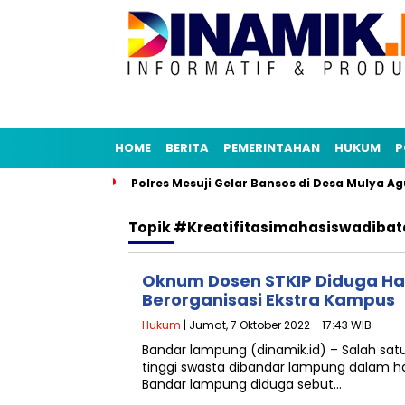
HOME
BERITA
PEMERINTAHAN
HUKUM
P
a dan E-Sakip
Polres Mesuji Gelar Bansos di Desa Mulya Ag
Topik
#Kreatifitasimahasiswadibat
Oknum Dosen STKIP Diduga Ha
Berorganisasi Ekstra Kampus
Hukum
| Jumat, 7 Oktober 2022 - 17:43 WIB
Bandar lampung (dinamik.id) – Salah sa
tinggi swasta dibandar lampung dalam ha
Bandar lampung diduga sebut…