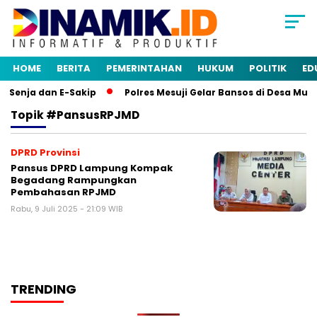
HOME
BERITA
PEMERINTAHAN
HUKUM
POLITIK
ED
 Senja dan E-Sakip
Polres Mesuji Gelar Bansos di Desa Mul
Topik
#pansusRPJMD
DPRD Provinsi
Pansus DPRD Lampung Kompak
Begadang Rampungkan
Pembahasan RPJMD
Rabu, 9 Juli 2025 - 21:09 WIB
TRENDING