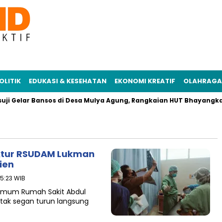
OLITIK
EDUKASI & KESEHATAN
EKONOMI KREATIF
OLAHRAGA
ji Gelar Bansos di Desa Mulya Agung, Rangkaian HUT Bhayangkar
ektur RSUDAM Lukman
ien
15:23 WIB
Umum Rumah Sakit Abdul
ak segan turun langsung