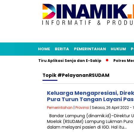
HOME
BERITA
PEMERINTAHAN
HUKUM
P
u Dalam Study Tiru Aplikasi Senja dan E-Sakip
Polres Mesu
Topik
#pelayananRSUDAM
Keluarga Mengapresiasi, Dir
Pura Turun Tangan Layani Pas
Pemerintahan
|
Provinsi
| Selasa, 26 April 2022 - 
Bandar Lampung (dinamik.id)–Direktur 
Moelok (RSUDAM) Lampung Lukman Pura t
dalam melayani pasien di IGD. Hal itu…