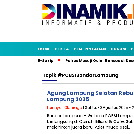
HOME
BERITA
PEMERINTAHAN
HUKUM
P
ikasi Senja dan E-Sakip
Polres Mesuji Gelar Bansos di Des
Topik
#POBSIBandarLampung
Agung Lampung Selatan Rebut
Lampung 2025
Lainnya
|
Olahraga
| Sabtu, 30 Agustus 2025 - 2
Bandar Lampung – Gelaran POBSI Lampu
berlangsung di Quinzh Billiard & Café, Sa
melahirkan juara baru. Atlet muda asal…