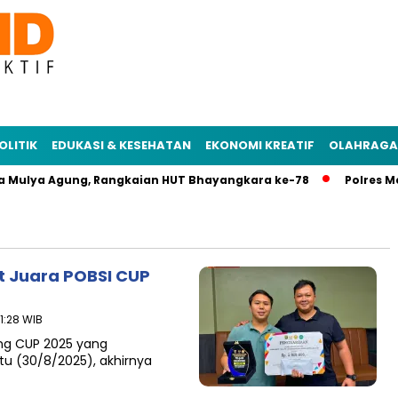
OLITIK
EDUKASI & KESEHATAN
EKONOMI KREATIF
OLAHRAGA
a Mulya Agung, Rangkaian HUT Bhayangkara ke-78
Polres Mes
 Juara POBSI CUP
1:28 WIB
ng CUP 2025 yang
btu (30/8/2025), akhirnya