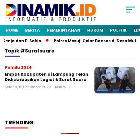
HOME
BERITA
PEMERINTAHAN
HUKUM
POLITIK
ED
Senja dan E-Sakip
Polres Mesuji Gelar Bansos di Desa Muly
Topik
#suratsuara
Pemilu 2024
Empat Kabupaten di Lampung Telah
Didistribusikan Logistik Surat Suara
Selasa, 12 Desember 2023 - 14:18 WIB
TRENDING