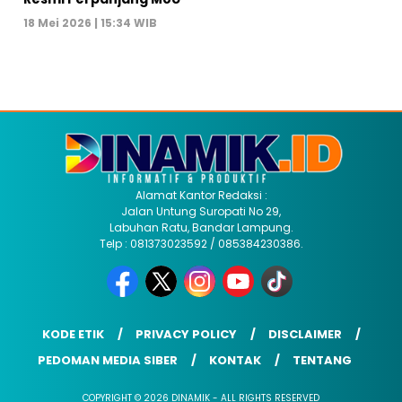
18 Mei 2026 | 15:34 WIB
Alamat Kantor Redaksi :
Jalan Untung Suropati No 29,
Labuhan Ratu, Bandar Lampung.
Telp : 081373023592 / 085384230386.
KODE ETIK
PRIVACY POLICY
DISCLAIMER
PEDOMAN MEDIA SIBER
KONTAK
TENTANG
COPYRIGHT © 2026 DINAMIK - ALL RIGHTS RESERVED