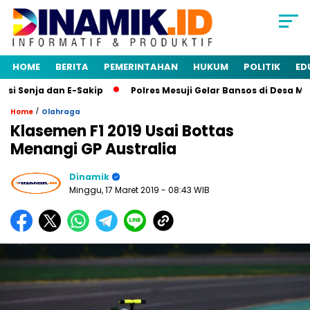
HOME
BERITA
PEMERINTAHAN
HUKUM
POLITIK
ED
 Senja dan E-Sakip
Polres Mesuji Gelar Bansos di Desa Mul
/
Home
Olahraga
Klasemen F1 2019 Usai Bottas
Menangi GP Australia
Dinamik
Minggu, 17 Maret 2019
- 08:43 WIB