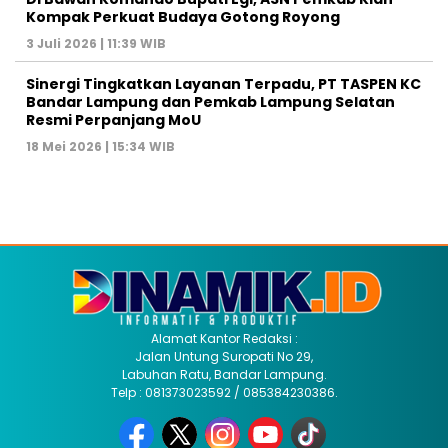
Kompak Perkuat Budaya Gotong Royong
3 Juli 2026 | 11:39 WIB
Sinergi Tingkatkan Layanan Terpadu, PT TASPEN KC
Bandar Lampung dan Pemkab Lampung Selatan
Resmi Perpanjang MoU
18 Mei 2026 | 15:34 WIB
Alamat Kantor Redaksi :
Jalan Untung Suropati No 29,
Labuhan Ratu, Bandar Lampung.
Telp : 081373023592 / 085384230386.