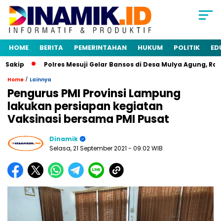
HOME
BERITA
PEMERINTAHAN
HUKUM
POLITIK
ED
akip
Polres Mesuji Gelar Bansos di Desa Mulya Agung, Rang
/
Home
Lainnya
Pengurus PMI Provinsi Lampung
lakukan persiapan kegiatan
Vaksinasi bersama PMI Pusat
Dinamik
Selasa, 21 September 2021
- 09:02 WIB