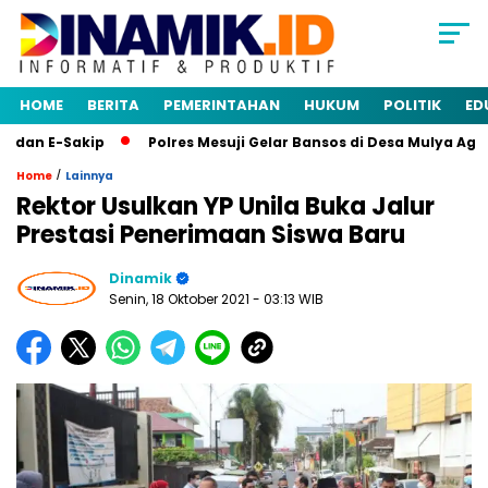
HOME
BERITA
PEMERINTAHAN
HUKUM
POLITIK
ED
n E-Sakip
Polres Mesuji Gelar Bansos di Desa Mulya Agung
/
Home
Lainnya
Rektor Usulkan YP Unila Buka Jalur
Prestasi Penerimaan Siswa Baru
Dinamik
Senin, 18 Oktober 2021
- 03:13 WIB