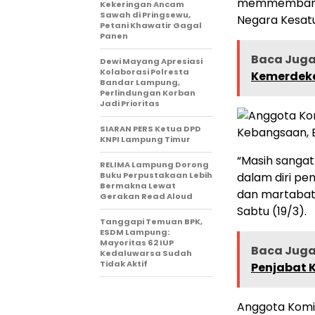
memmembangki
Kekeringan Ancam
Sawah di Pringsewu,
Negara Kesatu
Petani Khawatir Gagal
Panen
Baca Juga 
Dewi Mayang Apresiasi
Kolaborasi Polresta
Kemerdeka
Bandar Lampung,
Perlindungan Korban
Jadi Prioritas
SIARAN PERS Ketua DPD
KNPI Lampung Timur
“Masih sangat 
RELIMA Lampung Dorong
Buku Perpustakaan Lebih
dalam diri p
Bermakna Lewat
dan martabat 
Gerakan Read Aloud
Sabtu (19/3).
Tanggapi Temuan BPK,
ESDM Lampung:
Mayoritas 62 IUP
Baca Juga 
Kedaluwarsa Sudah
Tidak Aktif
Penjabat 
Anggota Komi