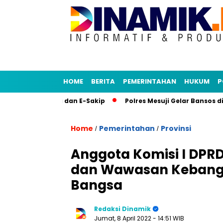
HOME
BERITA
PEMERINTAHAN
HUKUM
P
kasi Senja dan E-Sakip
Polres Mesuji Gelar Bansos di Desa
Home
Pemerintahan
Provinsi
/
/
Anggota Komisi I DPRD
dan Wawasan Kebangs
Bangsa
Redaksi Dinamik
Jumat, 8 April 2022
- 14:51 WIB