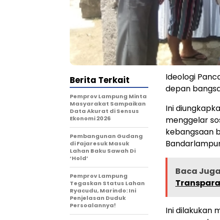
Ideologi Pan
Berita Terkait
depan bangsa
Pemprov Lampung Minta
Masyarakat Sampaikan
Ini diungkapk
Data Akurat di Sensus
Ekonomi 2026
menggelar sos
kebangsaan 
Pembangunan Gudang
Bandarlampung
di Fajaresuk Masuk
Lahan Baku Sawah Di
‘Hold’
Baca Juga 
Pemprov Lampung
Transpara
Tegaskan Status Lahan
Ryacudu, Marindo: Ini
Penjelasan Duduk
Persoalannya!
Ini dilakuka