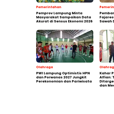
Pemerintahan
Pemeri
Pemprov Lampung Minta
Pemban
Masyarakat Sampaikan Data
Fajares
Akurat di Sensus Ekonomi 2026
Sawah D
Olahraga
Olahra
PWI Lampung Optimistis HPN
Kahar P
dan Porwanas 2027 Jungkit
Alfian:
Perekonomian dan Pariwisata
Ditarge
dan Med