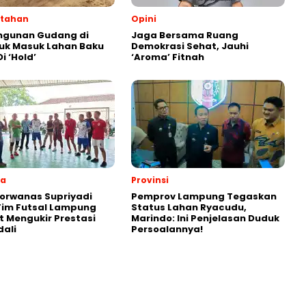
ntahan
Opini
gunan Gudang di
Jaga Bersama Ruang
uk Masuk Lahan Baku
Demokrasi Sehat, Jauhi
i ‘Hold’
‘Aroma’ Fitnah
ga
Provinsi
orwanas Supriyadi
Pemprov Lampung Tegaskan
 Tim Futsal Lampung
Status Lahan Ryacudu,
t Mengukir Prestasi
Marindo: Ini Penjelasan Duduk
ali
Persoalannya!