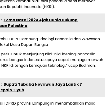
tkan kembali nilai-nilai pancasila demi merawat
an Republik Indonesia (NKRI).
:
Tema Natal 2024 Ajak Dunia Dukung
an Palestina
perlu untuk menjunjung nilai-nilai ideologi pancasila
enerus bangsa Indonesia, supaya dapat menjaga marwah
NKRI di tengah kemajuan teknologi,” ucap Budiman,
:
Bupati Tubaba Novriwan Jaya Lantik 7
Kepalo Tiyuh
si I DPRD provinsi Lampung ini menambahkan masa