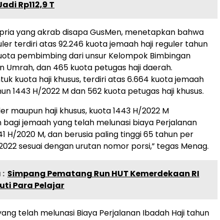
adi Rp112,9 T
ut pria yang akrab disapa GusMen, menetapkan bahwa
uler terdiri atas 92.246 kuota jemaah haji reguler tahun
 kuota pembimbing dari unsur Kelompok Bimbingan
an Umrah, dan 465 kuota petugas haji daerah.
uk kuota haji khusus, terdiri atas 6.664 kuota jemaah
ahun 1443 H/2022 M dan 562 kuota petugas haji khusus.
uler maupun haji khusus, kuota 1443 H/2022 M
 bagi jemaah yang telah melunasi biaya Perjalanan
41 H/2020 M, dan berusia paling tinggi 65 tahun per
i 2022 sesuai dengan urutan nomor porsi,” tegas Menag.
:
Simpang Pematang Run HUT Kemerdekaan RI
uti Para Pelajar
yang telah melunasi Biaya Perjalanan Ibadah Haji tahun