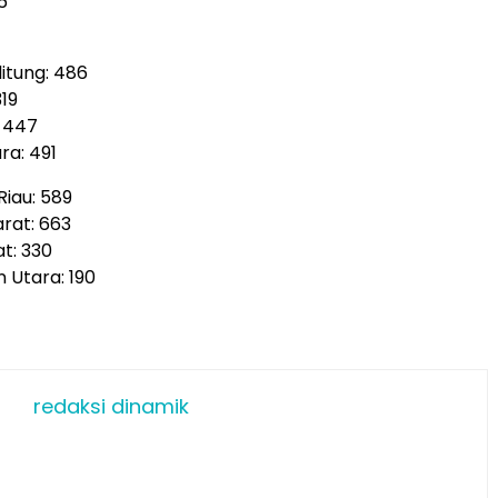
6
itung: 486
319
: 447
ra: 491
Riau: 589
arat: 663
t: 330
 Utara: 190
redaksi dinamik