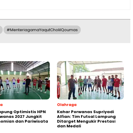
#menteriagamaYaqutCholilQoumas
ga
Olahraga
pung Optimistis HPN
Kahar Porwanas Supriyadi
wanas 2027 Jungkit
Alfian: Tim Futsal Lampung
omian dan Pariwisata
Ditarget Mengukir Prestasi
dan Medali