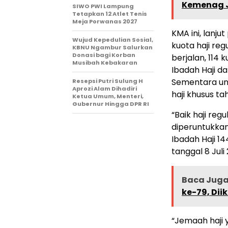
Kemenag J
SIWO PWI Lampung
Tetapkan 12 Atlet Tenis
Meja Porwanas 2027
KMA ini, lanj
Wujud Kepedulian Sosial,
kuota haji reg
KBNU Ngambur Salurkan
Donasi bagi Korban
berjalan, 114
Musibah Kebakaran
Ibadah Haji d
Sementara unt
Resepsi Putri Sulung H
Aprozi Alam Dihadiri
haji khusus t
Ketua Umum, Menteri,
Gubernur Hingga DPR RI
“Baik haji reg
diperuntukkan
Ibadah Haji 14
tanggal 8 Jul
Baca Juga 
ke-79, Diik
“Jemaah haji 