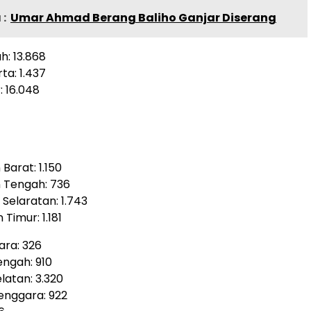
:
Umar Ahmad Berang Baliho Ganjar Diserang
h: 13.868
ta: 1.437
: 16.048
 Barat: 1.150
n Tengah: 736
 Selaratan: 1.743
 Timur: 1.181
tara: 326
engah: 910
elatan: 3.320
Tenggara: 922