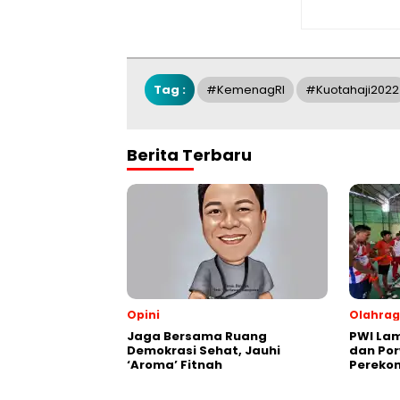
Tag :
#kemenagRI
#kuotahaji2022
Berita Terbaru
Opini
Olahra
Jaga Bersama Ruang
PWI Lam
Demokrasi Sehat, Jauhi
dan Por
‘Aroma’ Fitnah
Perekon