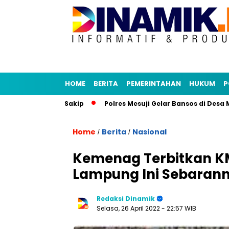
HOME
BERITA
PEMERINTAHAN
HUKUM
P
enja dan E-Sakip
Polres Mesuji Gelar Bansos di Desa Mulya
Home
Berita
Nasional
/
/
Kemenag Terbitkan KMA
Lampung Ini Sebaran
Redaksi Dinamik
Selasa, 26 April 2022
- 22:57 WIB