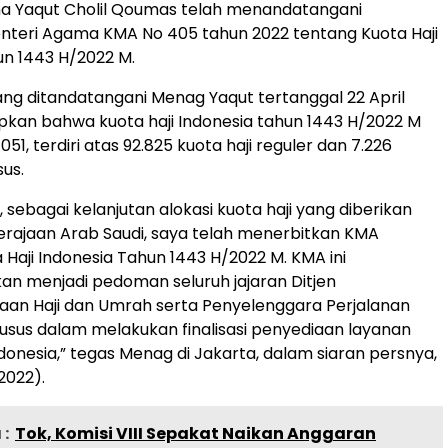
a Yaqut Cholil Qoumas telah menandatangani
nteri Agama KMA No 405 tahun 2022 tentang Kuota Haji
un 1443 H/2022 M.
g ditandatangani Menag Yaqut tertanggal 22 April
tapkan bahwa kuota haji Indonesia tahun 1443 H/2022 M
051, terdiri atas 92.825 kuota haji reguler dan 7.226
sus.
, sebagai kelanjutan alokasi kuota haji yang diberikan
rajaan Arab Saudi, saya telah menerbitkan KMA
 Haji Indonesia Tahun 1443 H/2022 M. KMA ini
kan menjadi pedoman seluruh jajaran Ditjen
aan Haji dan Umrah serta Penyelenggara Perjalanan
husus dalam melakukan finalisasi penyediaan layanan
ndonesia,” tegas Menag di Jakarta, dalam siaran persnya,
2022).
:
Tok, Komisi VIII Sepakat Naikan Anggaran