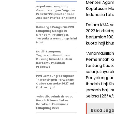
Menteri Agam
Aspeknas Lampung
Keputusan Me
Geram dengan Dugaan
Indonesia tah
Praktik ‘Pinjam Bendera’
Abaikan Profesionalisme
Dalam KMA yan
Keluarga Pengurus PWI
2022 ini dite
Lampung Mengaku
Diancam Tetangga,
berjumlah 100.
Terpaksa Mengungsi Dini
Hari
kuota haji khu
Kadin Lampung
“Alhamdulillah
Tegaskan Komitmen
Pemerintah Ke
Dukung Investasi Usai
Bertemu Presiden
tentang Kuota
Prabowo
selanjutnya a
PWI Lampung Tetapkan
Penyelenggar
14 Kontingen Porwanas
Ibadah Haji K
Cabor Karaoke 2027, Ini
Daftarnya!
jemaah haji I
Selasa (26/4/
Yuhadi Optimistis Sapu
Bersih 6 Emas Cabor
Karoke di Porwanas
Lampung 2027
Baca Juga 