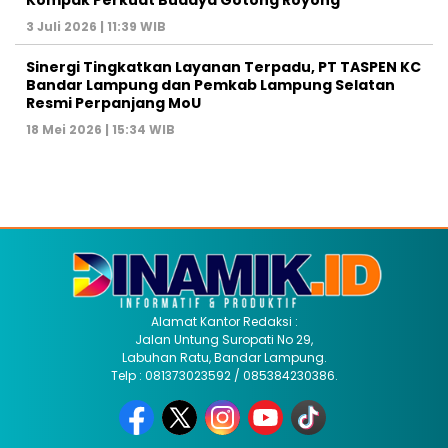
3 Juli 2026 | 11:39 WIB
Sinergi Tingkatkan Layanan Terpadu, PT TASPEN KC
Bandar Lampung dan Pemkab Lampung Selatan
Resmi Perpanjang MoU
18 Mei 2026 | 15:34 WIB
Alamat Kantor Redaksi :
Jalan Untung Suropati No 29,
Labuhan Ratu, Bandar Lampung.
Telp : 081373023592 / 085384230386.