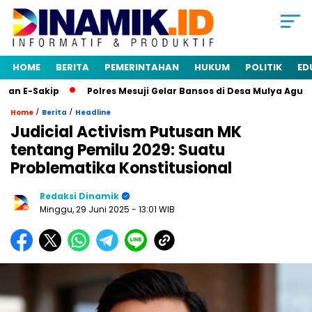
HOME
BERITA
PEMERINTAHAN
HUKUM
POLITIK
ED
 E-Sakip
Polres Mesuji Gelar Bansos di Desa Mulya Agung, 
/
/
Home
Berita
Headline
Judicial Activism Putusan MK
tentang Pemilu 2029: Suatu
Problematika Konstitusional
Redaksi Dinamik
Minggu, 29 Juni 2025
- 13:01 WIB