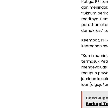
​Ketiga, PFI
dan menindak
“Oknum berka
motifnya. Pem
peradilan ak
demokrasi,” t
​Keempat, PFI
keamanan awak
​”Kami memint
termasuk Pet
mengevaluasi 
maupun pewart
jaminan kesel
luar (algojo/
Baca Juga 
Berbagi Ta