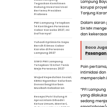
Lampung Bayu 
Tegaskan Komitmen
korupsi proye
Dukung Investasi Usai
Bertemu Presiden
Tanjung Kara
Prabowo
Dalam siaran 
PWI Lampung Tetapkan
14 Kontingen Porwanas
SH MH mengelu
Cabor Karaoke 2027, Ini
dan kekerasan
Daftarnya!
Yuhadi Optimistis Sapu
Bersih 6 Emas Cabor
Baca Juga 
Karoke di Porwanas
Pasangan 
Lampung 2027
SIWO PWI Lampung
Tetapkan 12 Atlet Tenis
Poin pertama
Meja Porwanas 2027
intimidasi da
Wujud Kepedulian Sosial,
memperoleh in
KBNU Ngambur Salurkan
Donasi bagi Korban
Musibah Kebakaran
“PFI Lampung
yang dilakuka
Resepsi Putri Sulung H
Aprozi Alam Dihadiri
sedang menja
Ketua Umum, Menteri,
smartphone/al