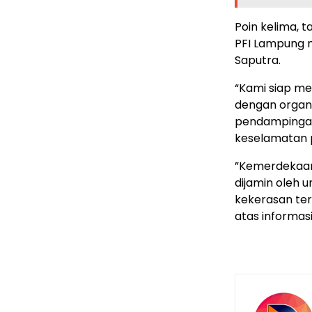
​Poin kelima, 
PFI Lampung 
Saputra.
“Kami siap me
dengan organi
pendampingan
keselamatan p
​”Kemerdekaan
dijamin oleh u
kekerasan ter
atas informas