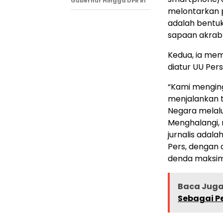
Gubernur Hingga DPR RI
melontarkan 
adalah bentuk
sapaan akrab 
​Kedua, ia me
diatur UU Pers
“​Kami mengi
menjalankan t
Negara melal
Menghalangi, 
jurnalis adal
Pers, dengan
denda maksimal
Baca Juga 
Sebagai P