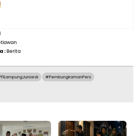
d
etiawan
a :
Berita
FILampungJuniardi
#PembungkamanPers