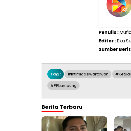
Penulis :
Mufi
Editor :
Eka S
Sumber Berit
Tag :
#intimidasiwartawan
#KetuaP
#PFILampung
Berita Terbaru