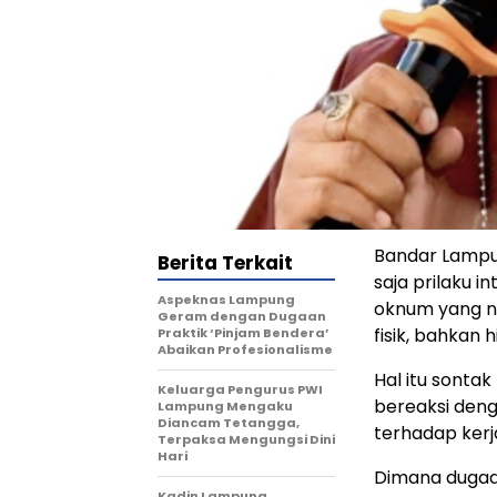
Bandar Lampun
Berita Terkait
saja prilaku i
Aspeknas Lampung
oknum yang n
Geram dengan Dugaan
fisik, bahka
Praktik ‘Pinjam Bendera’
Abaikan Profesionalisme
Hal itu sonta
Keluarga Pengurus PWI
bereaksi den
Lampung Mengaku
Diancam Tetangga,
terhadap kerja
Terpaksa Mengungsi Dini
Hari
Dimana dugaan 
Kadin Lampung