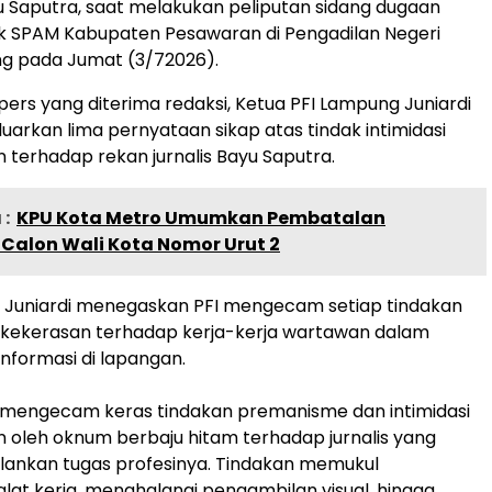
Saputra, saat melakukan peliputan sidang dugaan
k SPAM Kabupaten Pesawaran di Pengadilan Negeri
ng pada Jumat (3/72026).
pers yang diterima redaksi, Ketua PFI Lampung Juniardi
arkan lima pernyataan sikap atas tindak intimidasi
 terhadap rekan jurnalis Bayu Saputra.
:
KPU Kota Metro Umumkan Pembatalan
Calon Wali Kota Nomor Urut 2
, Juniardi menegaskan PFI mengecam setiap tindakan
n kekerasan terhadap kerja-kerja wartawan dalam
formasi di lapangan.
 mengecam keras tindakan premanisme dan intimidasi
n oleh oknum berbaju hitam terhadap jurnalis yang
lankan tugas profesinya. Tindakan memukul
at kerja, menghalangi pengambilan visual, hingga