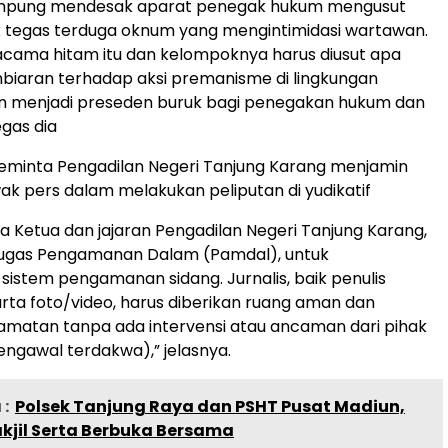
 Lampung mendesak aparat penegak hukum mengusut
 tegas terduga oknum yang mengintimidasi wartawan.
cama hitam itu dan kelompoknya harus diusut apa
biaran terhadap aksi premanisme di lingkungan
an menjadi preseden buruk bagi penegakan hukum dan
egas dia
 eminta Pengadilan Negeri Tanjung Karang menjamin
 pers dalam melakukan peliputan di yudikatif
a Ketua dan jajaran Pengadilan Negeri Tanjung Karang,
ugas Pengamanan Dalam (Pamdal), untuk
sistem pengamanan sidang. Jurnalis, baik penulis
a foto/video, harus diberikan ruang aman dan
amatan tanpa ada intervensi atau ancaman dari pihak
pengawal terdakwa),” jelasnya.
:
Polsek Tanjung Raya dan PSHT Pusat Madiun,
kjil Serta Berbuka Bersama