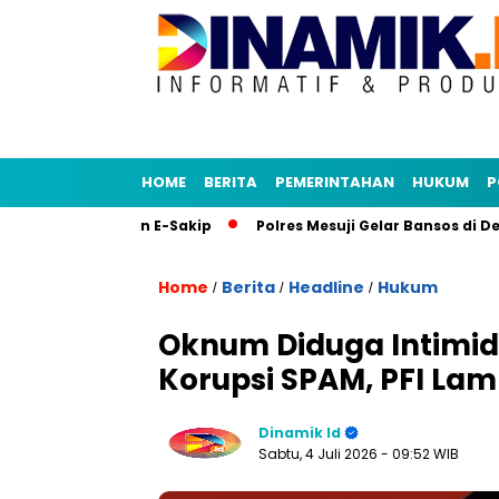
HOME
BERITA
PEMERINTAHAN
HUKUM
P
i Senja dan E-Sakip
Polres Mesuji Gelar Bansos di Desa Mu
Home
Berita
Headline
Hukum
/
/
/
Oknum Diduga Intimid
Korupsi SPAM, PFI La
Dinamik Id
Sabtu, 4 Juli 2026
- 09:52 WIB